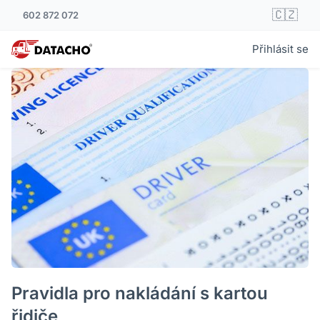
🇨🇿
602 872 072
Přihlásit se
Pravidla pro nakládání s kartou
řidiče