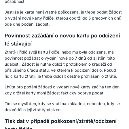
působností.
Jestliže je karta nenávratně poškozena, je třeba podat žádost
o vydání nové karty řidiče, kterou obdrží do 5 pracovních dnů
ode dne podání žádosti.
Povinnost zažádání o novou kartu po odcizení
té stávající
Ztratí-li řidič svoji kartu řidiče, nebo mu byla odcizena, má
povinnost požádat o vydání nové do
7 dnů
od zjištění této
události. Žádost je nutné doložit protokolem o krádeži od
příslušného úřadu státu, ve kterém k odcizení došlo. Pokud
řidič kartu ztratil, je třeba doložit čestné prohlášení o ztrátě.
Lhůta pro podání žádosti o vydání nové karty začíná ten den,
kdy držitel karty mohl žádost fakticky poprvé podat.
Tím se myslí den, kdy se vrátí na základnu, nebo den, kdy se
dozvěděl o její ztrátě/odcizení.
Tisk dat v případě poškození/ztrátě/odcizení