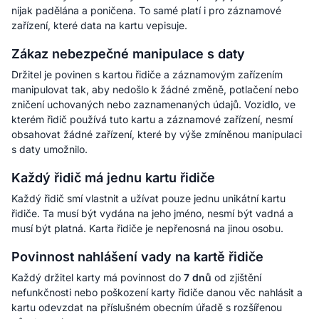
nijak padělána a poničena. To samé platí i pro záznamové
zařízení, které data na kartu vepisuje.
Zákaz nebezpečné manipulace s daty
Držitel je povinen s kartou řidiče a záznamovým zařízením
manipulovat tak, aby nedošlo k žádné změně, potlačení nebo
zničení uchovaných nebo zaznamenaných údajů. Vozidlo, ve
kterém řidič používá tuto kartu a záznamové zařízení, nesmí
obsahovat žádné zařízení, které by výše zmíněnou manipulaci
s daty umožnilo.
Každý řidič má jednu kartu řidiče
Každý řidič smí vlastnit a užívat pouze jednu unikátní kartu
řidiče. Ta musí být vydána na jeho jméno, nesmí být vadná a
musí být platná. Karta řidiče je nepřenosná na jinou osobu.
Povinnost nahlášení vady na kartě řidiče
Každý držitel karty má povinnost do
7 dnů
od zjištění
nefunkčnosti nebo poškození karty řidiče danou věc nahlásit a
kartu odevzdat na příslušném obecním úřadě s rozšířenou