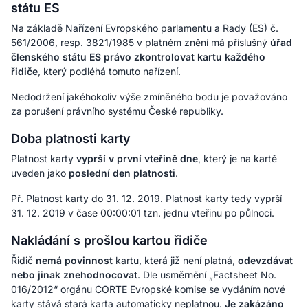
státu ES
Na základě Nařízení Evropského parlamentu a Rady (ES) č.
561/2006, resp. 3821/1985 v platném znění má příslušný
úřad
členského státu ES právo zkontrolovat kartu každého
řidiče
, který podléhá tomuto nařízení.
Nedodržení jakéhokoliv výše zmíněného bodu je považováno
za porušení právního systému České republiky.
Doba platnosti karty
Platnost karty
vyprší v první vteřině dne
, který je na kartě
uveden jako
poslední den platnosti
.
Př.
Platnost karty do 31. 12. 2019. Platnost karty tedy vyprší
31. 12. 2019 v čase 00:00:01 tzn. jednu vteřinu po půlnoci.
Nakládání s prošlou kartou řidiče
Řidič
nemá povinnost
kartu, která již není platná,
odevzdávat
nebo jinak znehodnocovat
. Dle
usměrnění „Factsheet No.
016/2012“ orgánu CORTE Evropské komise
se vydáním nové
karty stává stará karta automaticky neplatnou.
Je zakázáno