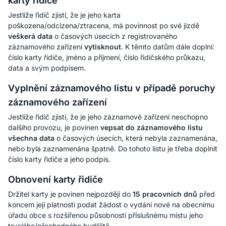
karty řidiče
Jestliže řidič zjistí, že je jeho karta
poškozena/odcizena/ztracena, má povinnost po své jízdě
veškerá data
o časových úsecích z registrovaného
záznamového zařízení
vytisknout
. K těmto datům dále doplní:
číslo karty řidiče, jméno a příjmení, číslo řidičského průkazu,
data a svým podpisem.
Vyplnění záznamového listu v případě poruchy
záznamového zařízení
Jestliže řidič zjistí, že je jeho záznamové zařízení neschopno
dalšího provozu, je povinen
vepsat do záznamového listu
všechna data
o časových úsecích, která nebyla zaznamenána,
nebo byla zaznamenána špatně. Do tohoto listu je třeba doplnit
číslo karty řidiče a jeho podpis.
Obnovení karty řidiče
Držitel karty je povinen nejpozději do
15 pracovních dnů
před
koncem její platnosti podat žádost o vydání nové na obecnímu
úřadu obce s rozšířenou působností příslušnému místu jeho
trvalého/přechodného bydliště.