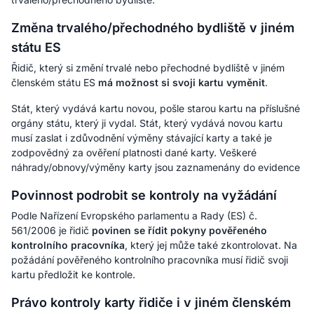
Změna trvalého/přechodného bydliště v jiném
státu ES
Řidič, který si změní trvalé nebo přechodné bydliště v jiném
členském státu ES
má možnost si svoji kartu vyměnit
.
Stát, který vydává kartu novou, pošle starou kartu na příslušné
orgány státu, který ji vydal. Stát, který vydává novou kartu
musí zaslat i zdůvodnění výměny stávající karty a také je
zodpovědný za ověření platnosti dané karty. Veškeré
náhrady/obnovy/výměny karty jsou zaznamenány do evidence
Povinnost podrobit se kontroly na vyžádání
Podle
Nařízení Evropského parlamentu a Rady (ES) č.
561/2006
je řidič
povinen se řídit pokyny pověřeného
kontrolního pracovníka
, který jej může také zkontrolovat. Na
požádání pověřeného kontrolního pracovníka musí řidič svoji
kartu předložit ke kontrole.
Právo kontroly karty řidiče i v jiném členském