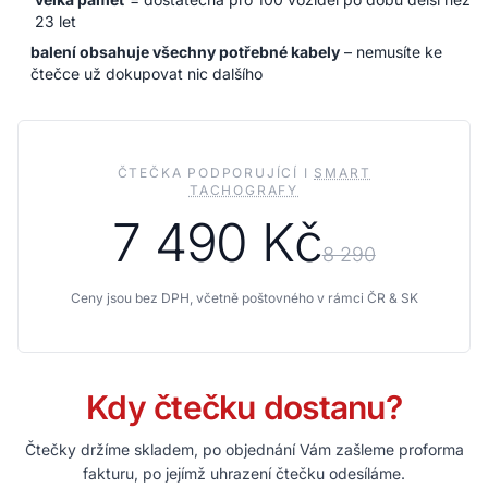
23 let
balení obsahuje všechny potřebné kabely
– nemusíte ke
čtečce už dokupovat nic dalšího
ČTEČKA PODPORUJÍCÍ I
SMART
TACHOGRAFY
7 490 Kč
8 290
Ceny jsou bez DPH, včetně poštovného v rámci ČR & SK
Kdy čtečku dostanu?
Čtečky držíme skladem, po objednání Vám zašleme proforma
fakturu, po jejímž uhrazení čtečku odesíláme.