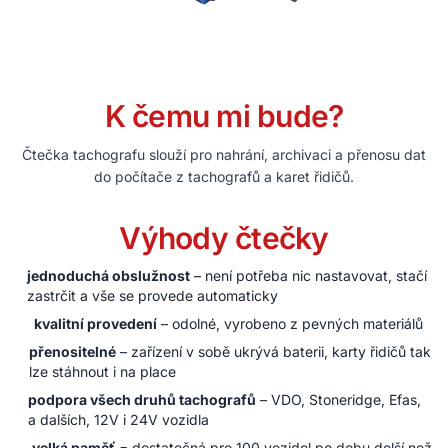
K čemu mi bude?
Čtečka tachografu slouží pro nahrání, archivaci a přenosu dat
do počítače z tachografů a karet řidičů.
Výhody čtečky
jednoduchá obslužnost
– není potřeba nic nastavovat, stačí
zastrčit a vše se provede automaticky
kvalitní provedení
– odolné, vyrobeno z pevných materiálů
přenositelné
– zařízení v sobě ukrývá baterii, karty řidičů tak
lze stáhnout i na place
podpora všech druhů tachografů
– VDO, Stoneridge, Efas,
a dalších, 12V i 24V vozidla
velká paměť
= dostatečná pro 100 vozidel po dobu delší než