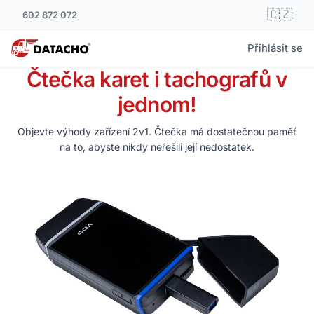
🇨🇿
602 872 072
Přihlásit se
Čtečka karet i tachografů v
jednom!
Objevte výhody zařízení 2v1. Čtečka má dostatečnou paměť
na to, abyste nikdy neřešili její nedostatek.