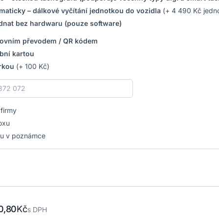
maticky – dálkové vyčítání jednotkou do vozidla
(+ 4 490 Kč jedn
dnat bez hardwaru (pouze software)
ovním převodem / QR kódem
bní kartou
rkou
(+ 100 Kč)
 firmy
oxu
u v poznámce
0,80
Kč
s DPH