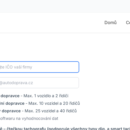
Domů
C
 dopravce
- Max. 1 vozidlo a 2 řidiči
dní dopravce
- Max. 10 vozidel a 20 řidičů
ý dopravce
- Max. 25 vozidel a 40 řidičů
softwaru na vyhodnocování dat
ě – čtečkou tachografu (podporuje všechny typy dig. a smart ta