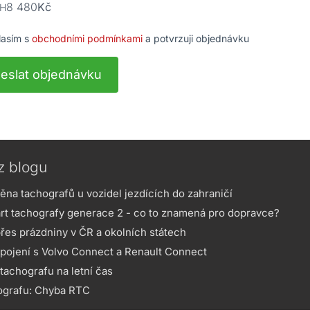
8 480
Kč
PH
lasím s
obchodními podmínkami
a potvrzuji objednávku
eslat objednávku
z blogu
na tachografů u vozidel jezdících do zahraničí
rt tachografy generace 2 - co to znamená pro dopravce?
přes prázdniny v ČR a okolních státech
pojení s Volvo Connect a Renault Connect
achografu na letní čas
ografu: Chyba RTC