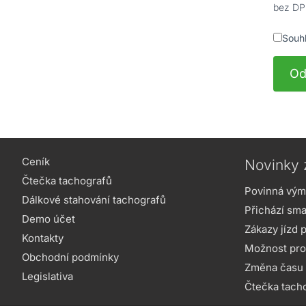
bez D
Souh
Od
Ceník
Novinky 
Čtečka tachografů
Povinná výmě
Dálkové stahování tachografů
Přichází sma
Demo účet
Zákazy jízd 
Kontakty
Možnost pro
Obchodní podmínky
Změna času t
Legislativa
Čtečka tach