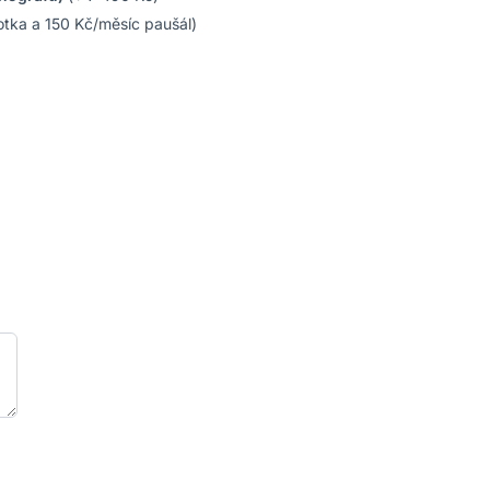
otka a
150 Kč
/měsíc paušál)