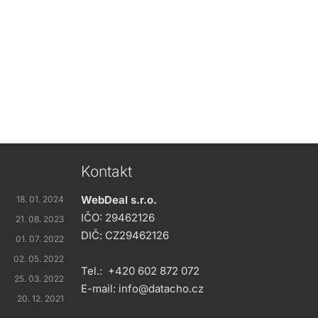
Kontakt
WebDeal s.r.o.
18. 01. 2024
IČO: 29462126
21. 08. 2023
DIČ: CZ29462126
01. 07. 2022
02. 05. 2022
Tel.:
+420 602 872 072
25. 03. 2022
E-mail:
info@datacho.cz
20. 12. 2021