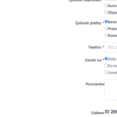
Auto
Obje
Bank
Způsob platby
*
Plate
Dobí
Telefon
Sídlo
Zaslat na
*
Do b
Uved
Poznámka
10 26
Celkem