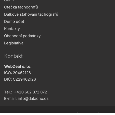
Čtečka tachografů
Dálkové stahování tachografů
Demo účet
Kontakty
Obchodní podmínky
Legislativa
Kontakt
WebDeal s.r.o.
IČO: 29462126
DIČ: CZ29462126
Tel.:
+420 602 872 072
E-mail:
info@datacho.cz
2016 – 2026 © WebDeal s.r.o.
Obchodní podmínky
|
Napište nám
|