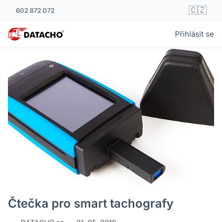
🇨🇿
602 872 072
Přihlásit se
Čtečka pro smart tachografy