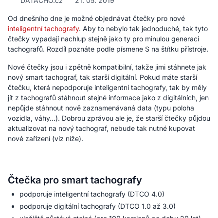
DATACHO.cz
21. 05. 2019
Od dnešního dne je možné objednávat čtečky pro nové
inteligentní tachografy
. Aby to nebylo tak jednoduché, tak tyto
čtečky vypadají nachlup stejně jako ty pro minulou generaci
tachografů. Rozdíl poznáte podle písmene S na štítku přístroje.
Nové čtečky jsou i zpětně kompatibilní, takže jimi stáhnete jak
nový smart tachograf, tak starší digitální. Pokud máte starší
čtečku, která nepodporuje inteligentní tachografy, tak by měly
jít z tachografů stáhnout stejné informace jako z digitálních, jen
nepůjde stáhnout nově zaznamenávaná data (typu poloha
vozidla, váhy...). Dobrou zprávou ale je, že starší čtečky půjdou
aktualizovat na nový tachograf, nebude tak nutné kupovat
nové zařízení (viz níže).
Čtečka pro smart tachografy
podporuje inteligentní tachografy (DTCO 4.0)
podporuje digitální tachografy (DTCO 1.0 až 3.0)