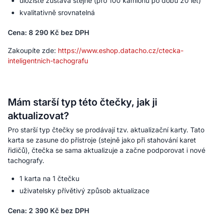
uložiště zůstává stejné (pro 100 kamionů po dobu 20 let)
kvalitativně srovnatelná
Cena: 8 290 Kč bez DPH
Zakoupíte zde:
https://www.eshop.datacho.cz/ctecka-
inteligentnich-tachografu
Mám starší typ této čtečky, jak ji
aktualizovat?
Pro starší typ čtečky se prodávají tzv. aktualizační karty. Tato
karta se zasune do přístroje (stejně jako při stahování karet
řidičů), čtečka se sama aktualizuje a začne podporovat i nové
tachografy.
1 karta na 1 čtečku
uživatelsky přívětivý způsob aktualizace
Cena: 2 390 Kč bez DPH